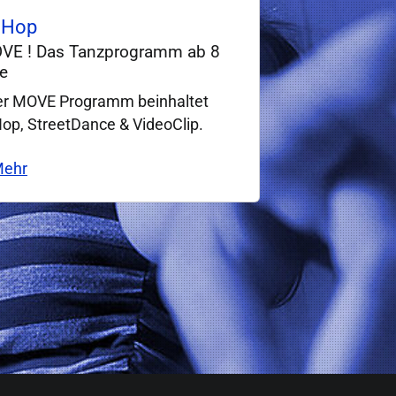
 Hop
OVE ! Das Tanzprogramm ab 8
e
r MOVE Programm beinhaltet
op, StreetDance & VideoClip.
ehr