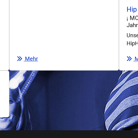
Hip
¡ M
Jahr
Unse
HipH
Mehr
M